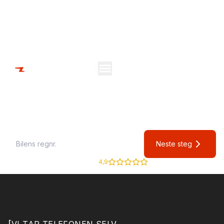
Ikke høyeste pris den enkleste veien til oppgjør.
Selg bil raskt med
oppgjør innen 24 timer
Neste steg
Google
4,9
[