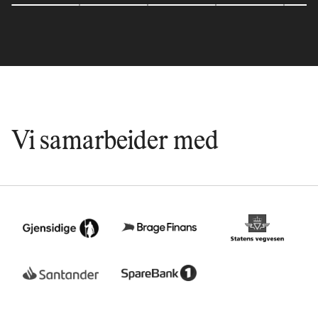
02
03
04
05
Vi samarbeider med